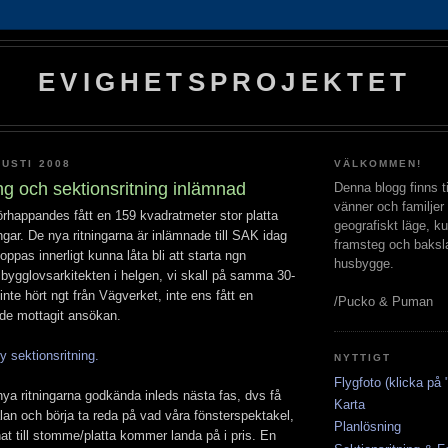
EVIGHETSPROJEKTET
USTI 2008
VÄLKOMMEN!
ng och sektionsritning inlämnad
Denna blogg finns til
vänner och familjer 
örhappandes fått en 159 kvadratmeter stor platta
geografiskt läge, ku
ingar. De nya ritningarna är inlämnade till SAK idag
framsteg och baksl
ppas innerligt kunna låta bli att starta ngn
husbygge.
bygglovsarkitekten i helgen, vi skall på samma 30-
r inte hört ngt från Vägverket, inte ens fått en
/Pucko & Puman
 de mottagit ansökan.
 sektionsritning.
NYTTIGT
Flygfoto (klicka på "
nya ritningarna godkända inleds nästa fas, dvs få
Karta
an och börja ta reda på vad våra fönsterspektakel,
Planlösning
nnat till stomme/platta kommer landa på i pris. En