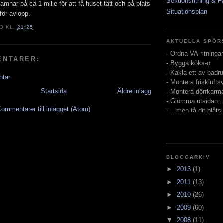
Sektionsritning & F
hamnar på ca 1 mille för att få huset tätt och på plats
Situationsplan
för avlopp.
TO
KL.
21:25
AKTUELLA SPÖR
- Ordna VA-ritningar
ENTARER:
- Bygga köks-ö
- Kakla ett av bad
ntar
- Montera friskluftsv
Startsida
Äldre inlägg
- Montera dörrkarm
- Glömma utsidan..
ommentarer till inlägget (Atom)
- ...men få dit plåts
BLOGGARKIV
►
2013
(1)
►
2011
(13)
►
2010
(26)
►
2009
(60)
▼
2008
(11)