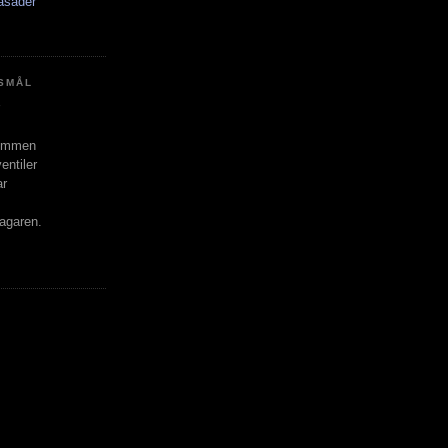
asader
SMÅL
rummen
entiler
ar
.
lagaren.