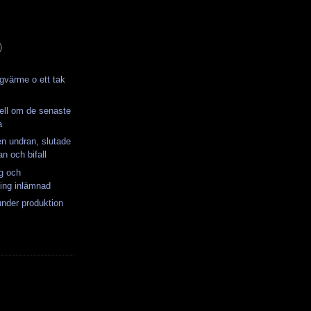
)
rgvärme o ett tak
ell om de senaste
a
n undran, slutade
n och bifall
ng och
ning inlämnad
under produktion