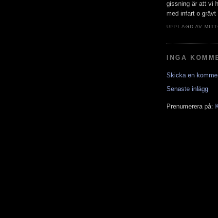
gissning är att vi 
med infart o grävt 
UPPLAGD AV
MIT
INGA KOMM
Skicka en komme
Senaste inlägg
Prenumerera på:
K