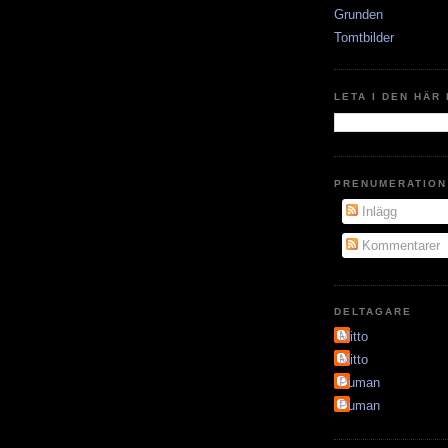
Grunden
Tomtbilder
LETA I DEN HÄR
PRENUMERATION
Inlägg
Kommentarer
DELTAGARE
Mitto
Mitto
Puman
Puman