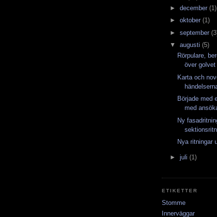
►
december
(1)
►
oktober
(1)
►
september
(3
▼
augusti
(5)
Rörpulare, be
över golvet
Karta och nov
händelsern
Började med e
med ansöka
Ny fasadritni
sektionsrit
Nya ritningar 
►
juli
(1)
ETIKETTER
Stomme
Innerväggar