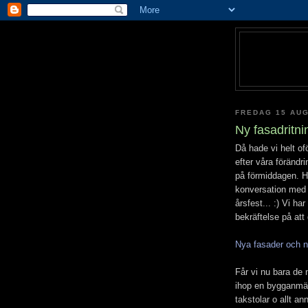
FREDAG 15 AUG
Ny fasadritni
Då hade vi helt of
efter våra förändr
på förmiddagen. Ho
konversation med 
årsfest... :) Vi ha
bekräftelse på att
Nya fasader och ny
Får vi nu bara de 
ihop en bygganmäl
takstolar o allt a