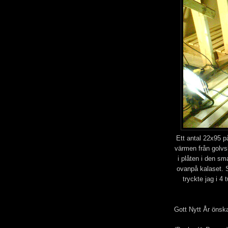
Ett antal 22x95 på
värmen från golvsl
i plåten i den s
ovanpå kalaset. 
tryckte jag i 4
Gott Nytt År önsk