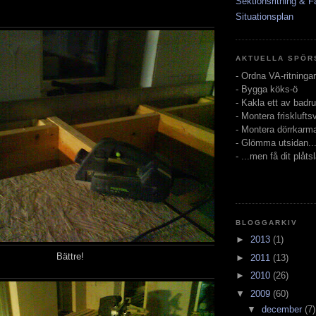
Sektionsritning & F
Situationsplan
AKTUELLA SPÖR
- Ordna VA-ritningar
- Bygga köks-ö
- Kakla ett av bad
- Montera friskluftsv
- Montera dörrkarm
- Glömma utsidan..
- ...men få dit plåts
BLOGGARKIV
►
2013
(1)
Bättre!
►
2011
(13)
►
2010
(26)
▼
2009
(60)
▼
december
(7)