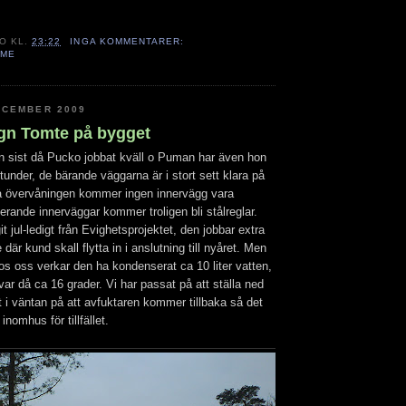
TO
KL.
23:22
INGA KOMMENTARER:
MME
ECEMBER 2009
ngn Tomte på bygget
an sist då Pucko jobbat kväll o Puman har även hon
stunder, de bärande väggarna är i stort sett klara på
å övervåningen kommer ingen innervägg vara
erande innerväggar kommer troligen bli stålreglar.
t jul-ledigt från Evighetsprojektet, den jobbar extra
där kund skall flytta in i anslutning till nyåret. Men
os oss verkar den ha kondenserat ca 10 liter vatten,
ar då ca 16 grader. Vi har passat på att ställa ned
 i väntan på att avfuktaren kommer tillbaka så det
inomhus för tillfället.