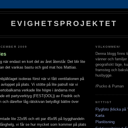
EVIGHETSPROJEKTET
ECEMBER 2009
VÄLKOMMEN!
les
Denna blogg finns til
vänner och familjer 
 när endast en kort del av året återstår. Det blir lite
geografiskt läge, ku
an det vankas bastu och god mat hos Mattias.
framsteg och baksl
husbygge.
bjälklaget isoleras först när vi fått ventilationen på
 avloppet på plats. Vi stötte på lite patrull när vi
/Pucko & Puman
kertobalkarna verkade lite högre i ändarna mot
nade ett partyverktyg (FEST(OOL)) av Fredrik och
och därefter låg rätskivan betydligt bättre över
NYTTIGT
Flygfoto (klicka på "
Karta
tade lite 22x95 och ett par 45x95 på bygghandeln
Planlösning
r långhelg, vi får se hur mycket som kommer på plats