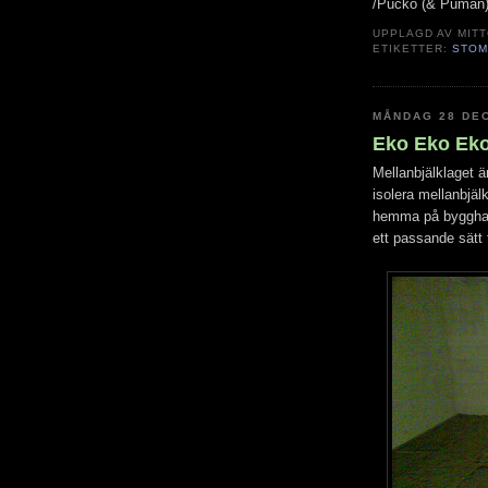
/Pucko (& Puman
UPPLAGD AV
MIT
ETIKETTER:
STO
MÅNDAG 28 DE
Eko Eko Eko
Mellanbjälklaget ä
isolera mellanbjä
hemma på bygghand
ett passande sätt f