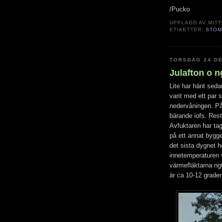
/Pucko
UPPLAGD AV
MIT
ETIKETTER:
STO
TORSDAG 24 D
Julafton o 
Lite har hänt sed
varit med ett par 
nedervåningen. P
bärande iofs. Rest
Avfuktaren har tagi
på ett annat bygge 
det sista dygnet h
innetemperaturen v
värmefläktarna ngt
är ca 10-12 grader 