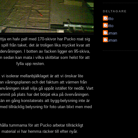
DELTAGARE
Mitto
Mitto
Puman
nyttja en halv pall med 170-skivor har Pucko roat sig
Puman
spill från taket, det är troligen lika mycket kvar att
dervåningen. I botten av facken ligger en 95-skiva,
 sedan kan mata i vilka skitbitar som helst för att
fylla upp resten.
 vi isolerar mellanbjälklaget är att vi önskar lite
an våningsplanen och det faktum att värmen från
våningen skall vilja gå uppåt istället för nedåt. Vart
kommit på plats har det börjat eka på övervåningen.
än en gång konstaterats att bygg-belysning inte är
 med tillräcklig belysning för foto utan blixt men med
hålla tummarna för att Pucko arbetar tillräckligt
 material vi har hemma räcker till efter nyår.