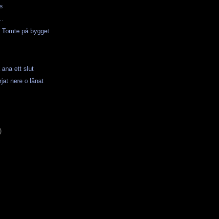
es
..
n Tomte på bygget
ana ett slut
rjat nere o lånat
)