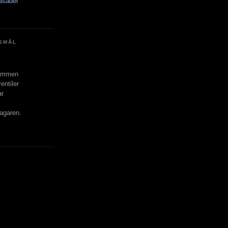
asader
SMÅL
rummen
entiler
ar
.
lagaren.