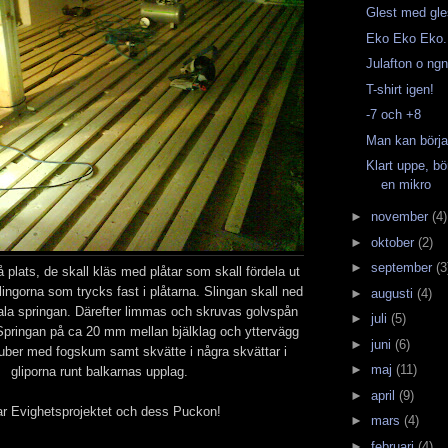
Glest med gl
Eko Eko Eko.
Julafton o ng
T-shirt igen!
-7 och +8
Man kan börja 
Klart uppe, bö
en mikro
►
november
(4)
►
oktober
(2)
►
september
(3
 plats, de skall kläs med plåtar som skall fördela ut
ingorna som trycks fast i plåtarna. Slingan skall ned
►
augusti
(4)
mala springan. Därefter limmas och skruvas golvspån
►
juli
(5)
Springan på ca 20 mm mellan bjälklag och yttervägg
►
juni
(6)
 tuber med fogskum samt skvätte i några skvättar i
►
maj
(11)
gliporna runt balkarnas upplag.
►
april
(9)
ar Evighetsprojektet och dess Puckon!
►
mars
(4)
►
februari
(4)