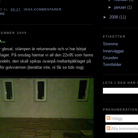
)
►
januari
(1)
TO
KL.
00:17
INGA KOMMENTARER:
MME
►
2008
(11)
CEMBER 2009
ETIKETTER
...
Stomme
r glesat, stämpen är returnerade och vi har börjat
Innerväggar
lklaget. På onsdag hämtar vi all den 22x95 som fanns
Grunden
eln, den skall spikas ovanpå mellanbjälklaget på
Tomtbilder
ör golvvärmen (berättar inte, ni får se tids nog).
LETA I DEN HÄR
PRENUMERATION
Inlägg
Alla kommenta