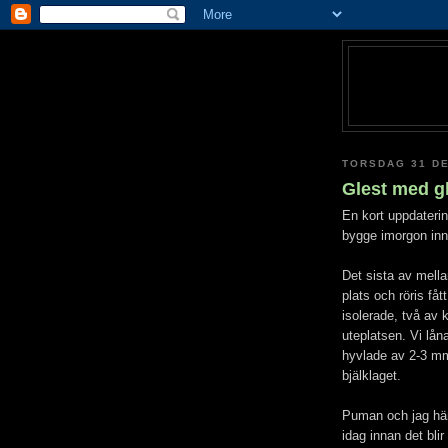
TORSDAG 31 D
Glest med g
En kort uppdatering
bygge imorgon inn
Det sista av mellan
plats och röris fått
isolerade, två av 
uteplatsen. Vi lå
hyvlade av 2-3 mm 
bjälklaget.
Puman och jag häm
idag innan det bli