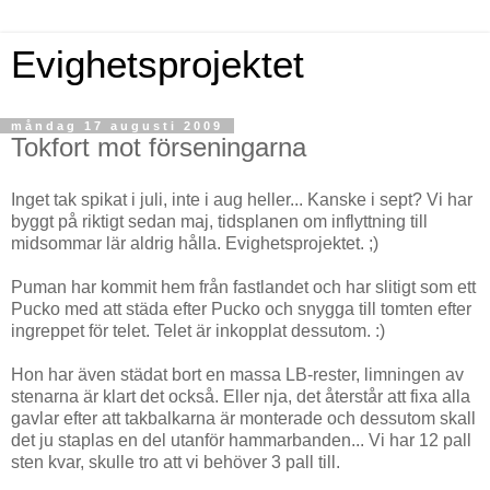
Evighetsprojektet
måndag 17 augusti 2009
Tokfort mot förseningarna
Inget tak spikat i juli, inte i aug heller... Kanske i sept? Vi har
byggt på riktigt sedan maj, tidsplanen om inflyttning till
midsommar lär aldrig hålla. Evighetsprojektet. ;)
Puman har kommit hem från fastlandet och har slitigt som ett
Pucko med att städa efter Pucko och snygga till tomten efter
ingreppet för telet. Telet är inkopplat dessutom. :)
Hon har även städat bort en massa LB-rester, limningen av
stenarna är klart det också. Eller nja, det återstår att fixa alla
gavlar efter att takbalkarna är monterade och dessutom skall
det ju staplas en del utanför hammarbanden... Vi har 12 pall
sten kvar, skulle tro att vi behöver 3 pall till.