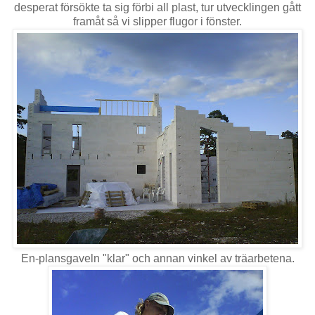
desperat försökte ta sig förbi all plast, tur utvecklingen gått
framåt så vi slipper flugor i fönster.
En-plansgaveln "klar" och annan vinkel av träarbetena.