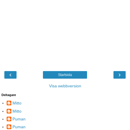
‹
›
Startsida
Visa webbversion
Deltagare
Mitto
Mitto
Puman
Puman